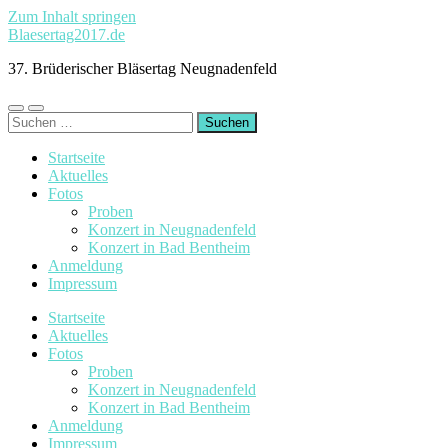
Zum Inhalt springen
Blaesertag2017.de
37. Brüderischer Bläsertag Neugnadenfeld
Mobile-
Suchfeld
Suchen
Menü
ein-/ausblenden
nach:
ein-/ausblenden
Startseite
Aktuelles
Fotos
Proben
Konzert in Neugnadenfeld
Konzert in Bad Bentheim
Anmeldung
Impressum
Startseite
Aktuelles
Fotos
Proben
Konzert in Neugnadenfeld
Konzert in Bad Bentheim
Anmeldung
Impressum